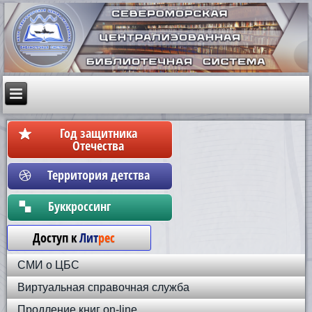
Год защитника
Отечества
Территория детства
Бyккpoccинг
Доступ к
Лит
рес
СМИ о ЦБС
Виртуальная справочная служба
Продление книг on-line