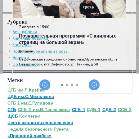
Рубрики
Без рубрики
Книжные новинки
Конкурсы
Новинки журнальной прозы
Новости
Объявления
Метки
ЦГБ им.Л.Крейна
ЦДБ им.С.Михалкова
СГБ 1 им.Е.Гулидова
СГБ
СГБ 2 им.В.Панюшкина
СГБ 4
СДБ 1
СДБ 2
ССБ 3
ЩСБ
Коллегам
Центр экологич.просвещения
Неделя безопасного Рунета
«Правовой ликбез»