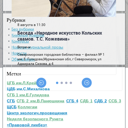
Рубрики
Без рубрики
Книжные новинки
Конкурсы
Новинки журнальной прозы
Новости
Объявления
Метки
ЦГБ им.Л.Крейна
ЦДБ им.С.Михалкова
СГБ 1 им.Е.Гулидова
СГБ
СГБ 2 им.В.Панюшкина
СГБ 4
СДБ 1
СДБ 2
ССБ 3
ЩСБ
Коллегам
Центр экологич.просвещения
Неделя безопасного Рунета
«Правовой ликбез»