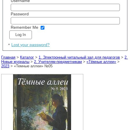
Username
Password
Remember Me
Lost your password?
Главная
>
Каталог
>
1. Электронный читальный зал для педагогов
>
2.
Новые журналы
>
2. Учителям-предметникам
>
«Тёмные аллеи»
>
2023
> «Темные аллеи» №05