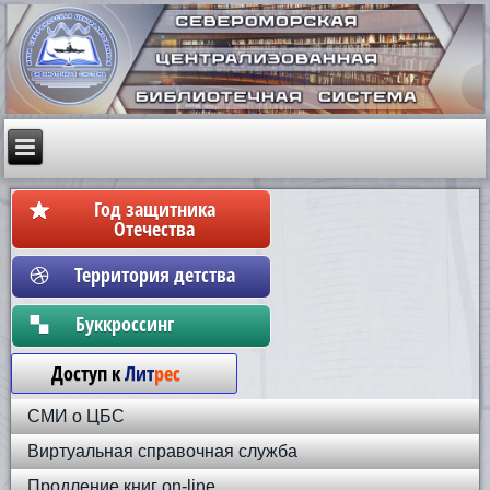
Год защитника
Отечества
Территория детства
Бyккpoccинг
Доступ к
Лит
рес
СМИ о ЦБС
Виртуальная справочная служба
Продление книг on-line