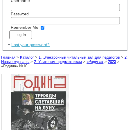
Username
Password
Remember Me
Lost your password?
Главная
>
Каталог
>
1. Электронный читальный зал для педагогов
>
2.
Новые журналы
>
2. Учителям-предметникам
>
«Родина»
>
2023
>
«Родина» №10