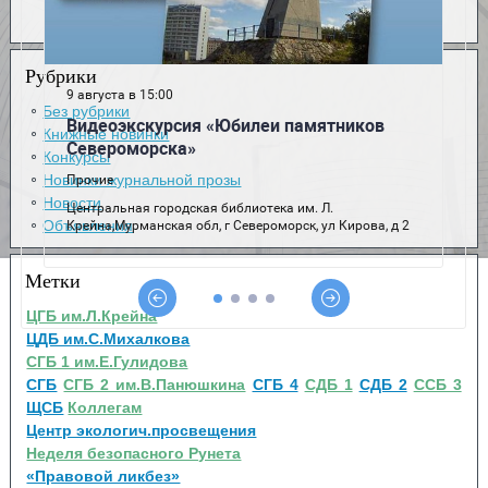
Рубрики
Без рубрики
Книжные новинки
Конкурсы
Новинки журнальной прозы
Новости
Объявления
Метки
ЦГБ им.Л.Крейна
ЦДБ им.С.Михалкова
СГБ 1 им.Е.Гулидова
СГБ
СГБ 2 им.В.Панюшкина
СГБ 4
СДБ 1
СДБ 2
ССБ 3
ЩСБ
Коллегам
Центр экологич.просвещения
Неделя безопасного Рунета
«Правовой ликбез»