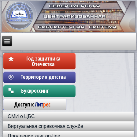
Год защитника
Отечества
Территория детства
Бyккpoccинг
Доступ к
Лит
рес
СМИ о ЦБС
Виртуальная справочная служба
Продление книг on-line