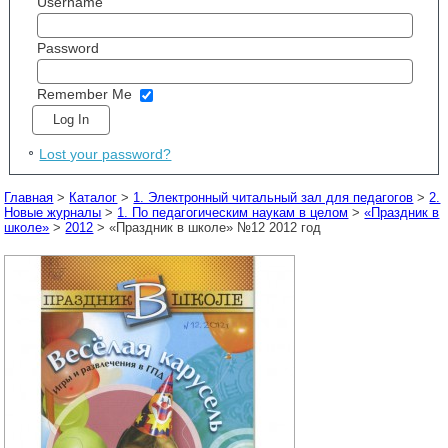
Username
Password
Remember Me
Lost your password?
Главная
>
Каталог
>
1. Электронный читальный зал для педагогов
>
2.
Новые журналы
>
1. По педагогическим наукам в целом
>
«Праздник в
школе»
>
2012
> «Праздник в школе» №12 2012 год