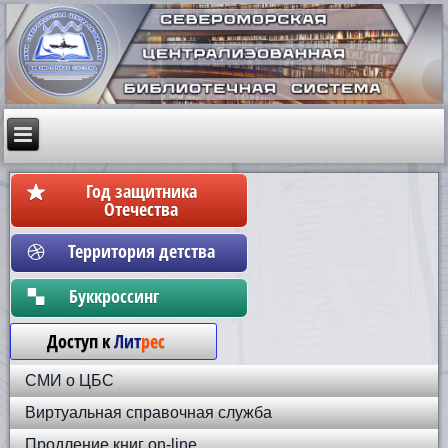
Год защитника
Отечества
Территория детства
Бyккpoccинг
Доступ к
Лит
рес
СМИ о ЦБС
Виртуальная справочная служба
Продление книг on-line