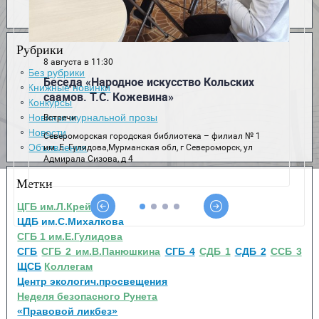
Рубрики
Без рубрики
Книжные новинки
Конкурсы
Новинки журнальной прозы
Новости
Объявления
Метки
ЦГБ им.Л.Крейна
ЦДБ им.С.Михалкова
СГБ 1 им.Е.Гулидова
СГБ
СГБ 2 им.В.Панюшкина
СГБ 4
СДБ 1
СДБ 2
ССБ 3
ЩСБ
Коллегам
Центр экологич.просвещения
Неделя безопасного Рунета
«Правовой ликбез»