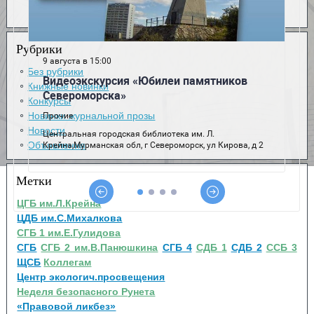
Рубрики
Без рубрики
Книжные новинки
Конкурсы
Новинки журнальной прозы
Новости
Объявления
Метки
ЦГБ им.Л.Крейна
ЦДБ им.С.Михалкова
СГБ 1 им.Е.Гулидова
СГБ
СГБ 2 им.В.Панюшкина
СГБ 4
СДБ 1
СДБ 2
ССБ 3
ЩСБ
Коллегам
Центр экологич.просвещения
Неделя безопасного Рунета
«Правовой ликбез»