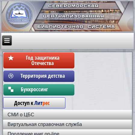
Год защитника
Отечества
Территория детства
Бyккpoccинг
Доступ к
Лит
рес
СМИ о ЦБС
Виртуальная справочная служба
Продление книг on-line