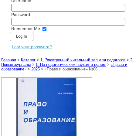
Username
Password
Remember Me
Lost your password?
Главная
>
Каталог
>
1. Электронный читальный зал для педагогов
>
2.
Новые журналы
>
1. По педагогическим наукам в целом
>
«Право и
образование»
>
2025
> «Право и образование» №06