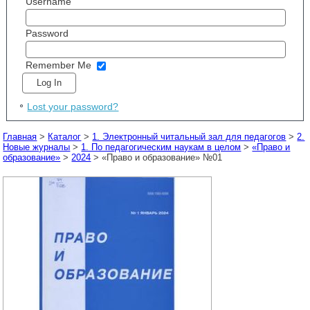
Username
Password
Remember Me
Lost your password?
Главная
>
Каталог
>
1. Электронный читальный зал для педагогов
>
2.
Новые журналы
>
1. По педагогическим наукам в целом
>
«Право и
образование»
>
2024
> «Право и образование» №01