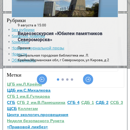
Рубрики
Без рубрики
Книжные новинки
Конкурсы
Новинки журнальной прозы
Новости
Объявления
Метки
ЦГБ им.Л.Крейна
ЦДБ им.С.Михалкова
СГБ 1 им.Е.Гулидова
СГБ
СГБ 2 им.В.Панюшкина
СГБ 4
СДБ 1
СДБ 2
ССБ 3
ЩСБ
Коллегам
Центр экологич.просвещения
Неделя безопасного Рунета
«Правовой ликбез»