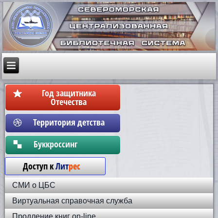
Год защитника
Отечества
Территория детства
Бyккpoccинг
Доступ к
Лит
рес
СМИ о ЦБС
Виртуальная справочная служба
Продление книг on-line