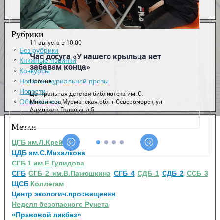
Рубрики
Без рубрики
Книжные новинки
Конкурсы
Новинки журнальной прозы
Новости
Объявления
Метки
ЦГБ им.Л.Крейна
ЦДБ им.С.Михалкова
СГБ 1 им.Е.Гулидова
СГБ
СГБ 2 им.В.Панюшкина
СГБ 4
СДБ 1
СДБ 2
ССБ 3
ЩСБ
Коллегам
Центр экологич.просвещения
Неделя безопасного Рунета
«Правовой ликбез»