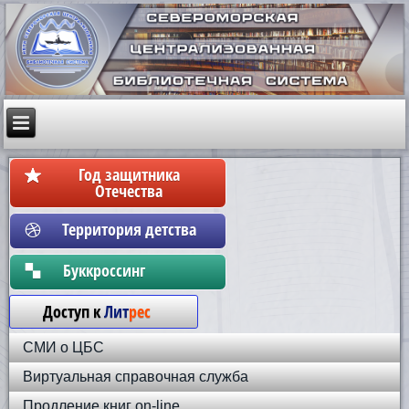
Год защитника
Отечества
Территория детства
Бyккpoccинг
Доступ к
Лит
рес
СМИ о ЦБС
Виртуальная справочная служба
Продление книг on-line