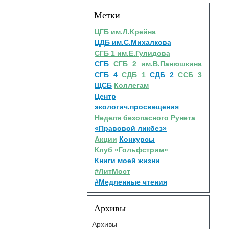
Метки
ЦГБ им.Л.Крейна
ЦДБ им.С.Михалкова
СГБ 1 им.Е.Гулидова
СГБ
СГБ 2 им.В.Панюшкина
СГБ 4
СДБ 1
СДБ 2
ССБ 3
ЩСБ
Коллегам
Центр
экологич.просвещения
Неделя безопасного Рунета
«Правовой ликбез»
Акции
Конкурсы
Клуб «Гольфстрим»
Книги моей жизни
#ЛитМост
#Медленные чтения
Архивы
Архивы