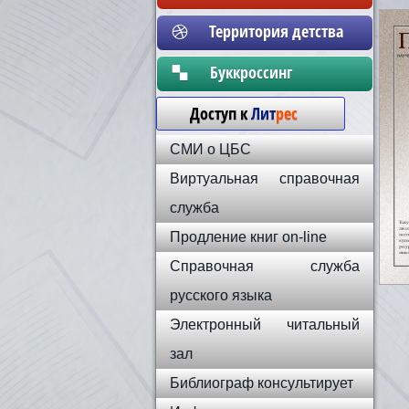
Территория детства
Бyккpoccинг
Доступ к
Лит
рес
СМИ о ЦБС
Виртуальная справочная
служба
Продление книг on-line
Справочная служба
русского языка
Электронный читальный
зал
Библиограф консультирует