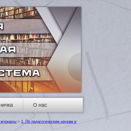
ничка
О нас
 журналы
>
1. По педагогическим наукам в