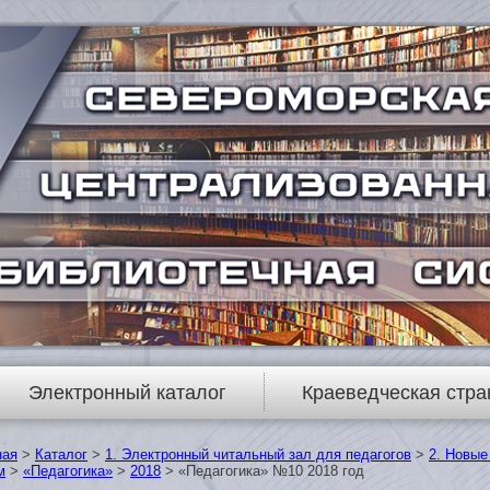
Электронный каталог
Краеведческая стра
ная
>
Каталог
>
1. Электронный читальный зал для педагогов
>
2. Новые
м
>
«Педагогика»
>
2018
> «Педагогика» №10 2018 год