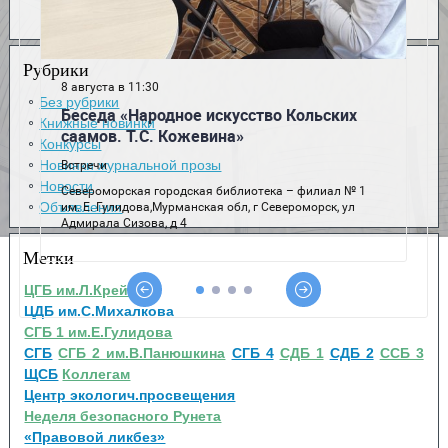
Рубрики
Без рубрики
Книжные новинки
Конкурсы
Новинки журнальной прозы
Новости
Объявления
Метки
ЦГБ им.Л.Крейна
ЦДБ им.С.Михалкова
СГБ 1 им.Е.Гулидова
СГБ
СГБ 2 им.В.Панюшкина
СГБ 4
СДБ 1
СДБ 2
ССБ 3
ЩСБ
Коллегам
Центр экологич.просвещения
Неделя безопасного Рунета
«Правовой ликбез»