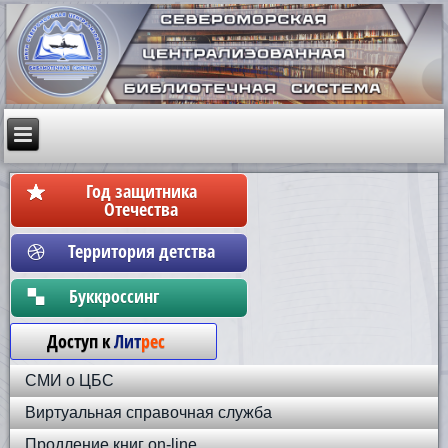
Год защитника
Отечества
Территория детства
Бyккpoccинг
Доступ к
Лит
рес
СМИ о ЦБС
Виртуальная справочная служба
Продление книг on-line