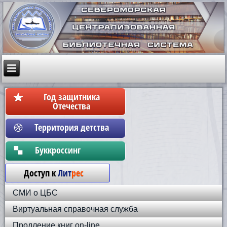
Год защитника
Отечества
Территория детства
Бyккpoccинг
Доступ к
Лит
рес
СМИ о ЦБС
Виртуальная справочная служба
Продление книг on-line