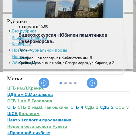
Рубрики
Без рубрики
Книжные новинки
Конкурсы
Новинки журнальной прозы
Новости
Объявления
Метки
ЦГБ им.Л.Крейна
ЦДБ им.С.Михалкова
СГБ 1 им.Е.Гулидова
СГБ
СГБ 2 им.В.Панюшкина
СГБ 4
СДБ 1
СДБ 2
ССБ 3
ЩСБ
Коллегам
Центр экологич.просвещения
Неделя безопасного Рунета
«Правовой ликбез»