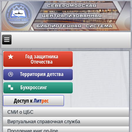
Год защитника
Отечества
Территория детства
Бyккpoccинг
Доступ к
Лит
рес
СМИ о ЦБС
Виртуальная справочная служба
Продление книг on-line