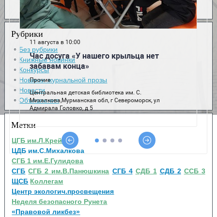
Рубрики
Без рубрики
Книжные новинки
Конкурсы
Новинки журнальной прозы
Новости
Объявления
Метки
ЦГБ им.Л.Крейна
ЦДБ им.С.Михалкова
СГБ 1 им.Е.Гулидова
СГБ
СГБ 2 им.В.Панюшкина
СГБ 4
СДБ 1
СДБ 2
ССБ 3
ЩСБ
Коллегам
Центр экологич.просвещения
Неделя безопасного Рунета
«Правовой ликбез»