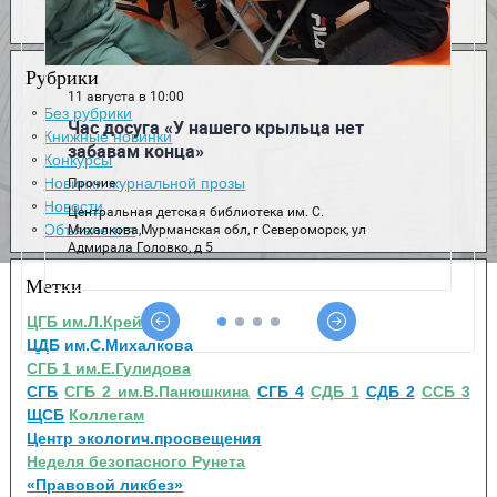
Рубрики
Без рубрики
Книжные новинки
Конкурсы
Новинки журнальной прозы
Новости
Объявления
Метки
ЦГБ им.Л.Крейна
ЦДБ им.С.Михалкова
СГБ 1 им.Е.Гулидова
СГБ
СГБ 2 им.В.Панюшкина
СГБ 4
СДБ 1
СДБ 2
ССБ 3
ЩСБ
Коллегам
Центр экологич.просвещения
Неделя безопасного Рунета
«Правовой ликбез»