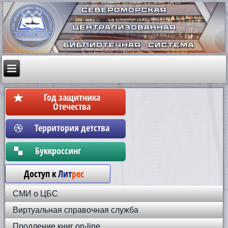
Год защитника
Отечества
Территория детства
Бyккpoccинг
Доступ к
Лит
рес
СМИ о ЦБС
Виртуальная справочная служба
Продление книг on-line