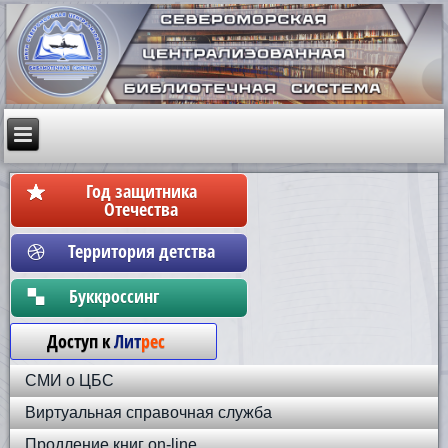
Год защитника
Отечества
Территория детства
Бyккpoccинг
Доступ к
Лит
рес
СМИ о ЦБС
Виртуальная справочная служба
Продление книг on-line