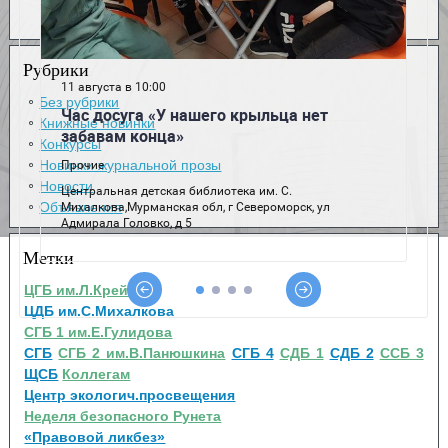
Рубрики
Без рубрики
Книжные новинки
Конкурсы
Новинки журнальной прозы
Новости
Объявления
Метки
ЦГБ им.Л.Крейна
ЦДБ им.С.Михалкова
СГБ 1 им.Е.Гулидова
СГБ
СГБ 2 им.В.Панюшкина
СГБ 4
СДБ 1
СДБ 2
ССБ 3
ЩСБ
Коллегам
Центр экологич.просвещения
Неделя безопасного Рунета
«Правовой ликбез»