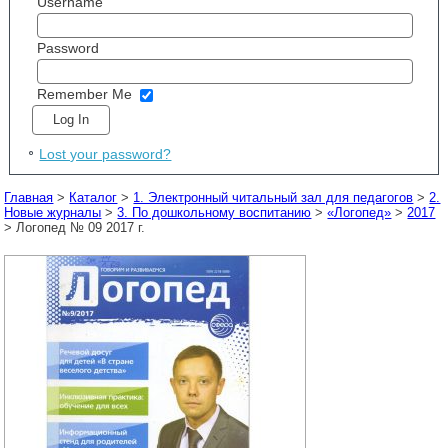
Username
Password
Remember Me
Lost your password?
Главная
>
Каталог
>
1. Электронный читальный зал для педагогов
>
2.
Новые журналы
>
3. По дошкольному воспитанию
>
«Логопед»
>
2017
> Логопед № 09 2017 г.