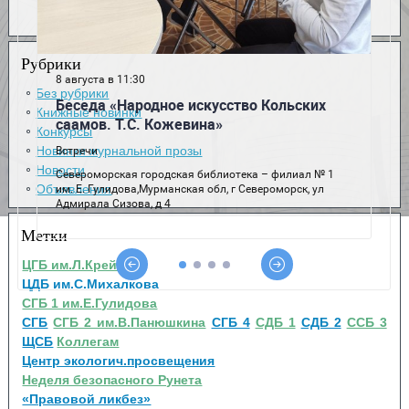
Рубрики
Без рубрики
Книжные новинки
Конкурсы
Новинки журнальной прозы
Новости
Объявления
Метки
ЦГБ им.Л.Крейна
ЦДБ им.С.Михалкова
СГБ 1 им.Е.Гулидова
СГБ
СГБ 2 им.В.Панюшкина
СГБ 4
СДБ 1
СДБ 2
ССБ 3
ЩСБ
Коллегам
Центр экологич.просвещения
Неделя безопасного Рунета
«Правовой ликбез»