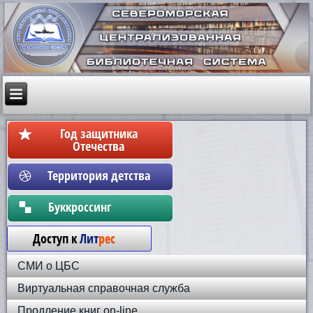
Год защитника
Отечества
Территория детства
Бyккpoccинг
Доступ к
Лит
рес
СМИ о ЦБС
Виртуальная справочная служба
Продление книг on-line