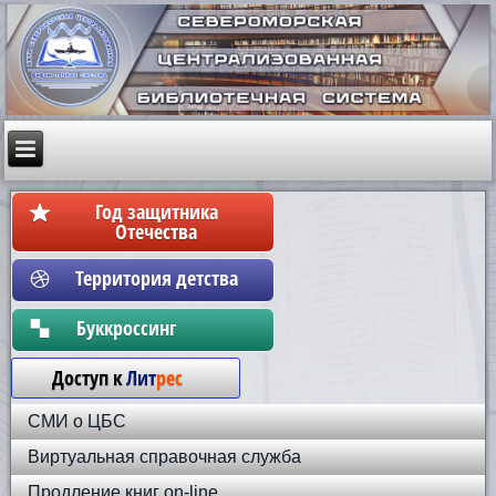
Год защитника
Отечества
Территория детства
Бyккpoccинг
Доступ к
Лит
рес
СМИ о ЦБС
Виртуальная справочная служба
Продление книг on-line