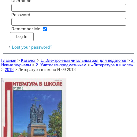
Username
Password
Remember Me
Lost your password?
Главная
>
Каталог
>
1. Электронный читальный зал для педагогов
>
2.
Новые журналы
>
2. Учителям-предметникам
>
«Литература в школе»
>
2018
> Литература в школе №09 2018