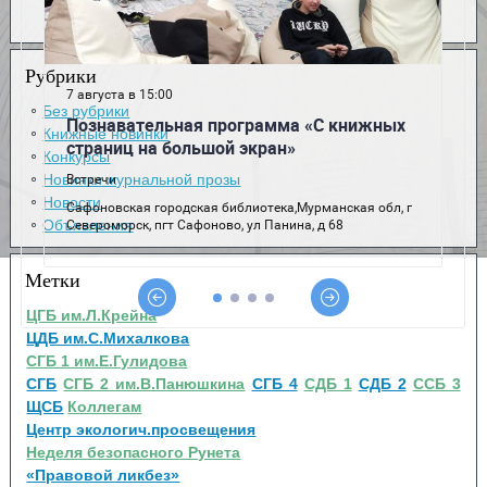
Рубрики
Без рубрики
Книжные новинки
Конкурсы
Новинки журнальной прозы
Новости
Объявления
Метки
ЦГБ им.Л.Крейна
ЦДБ им.С.Михалкова
СГБ 1 им.Е.Гулидова
СГБ
СГБ 2 им.В.Панюшкина
СГБ 4
СДБ 1
СДБ 2
ССБ 3
ЩСБ
Коллегам
Центр экологич.просвещения
Неделя безопасного Рунета
«Правовой ликбез»