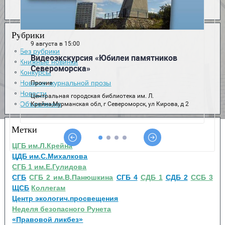
Рубрики
Без рубрики
Книжные новинки
Конкурсы
Новинки журнальной прозы
Новости
Объявления
Метки
ЦГБ им.Л.Крейна
ЦДБ им.С.Михалкова
СГБ 1 им.Е.Гулидова
СГБ
СГБ 2 им.В.Панюшкина
СГБ 4
СДБ 1
СДБ 2
ССБ 3
ЩСБ
Коллегам
Центр экологич.просвещения
Неделя безопасного Рунета
«Правовой ликбез»