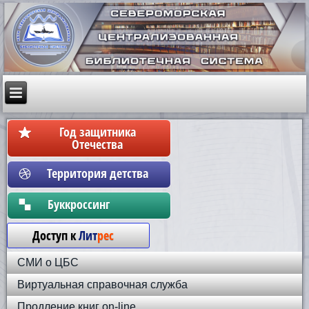
Год защитника
Отечества
Территория детства
Бyккpoccинг
Доступ к
Лит
рес
СМИ о ЦБС
Виртуальная справочная служба
Продление книг on-line