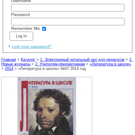
Username
Password
Remember Me
Lost your password?
Главная
>
Каталог
>
1. Электронный читальный зал для педагогов
>
2.
Новые журналы
>
2. Учителям-предметникам
>
«Литература в школе»
>
2014
> «Литература в школе» №07 2014 год