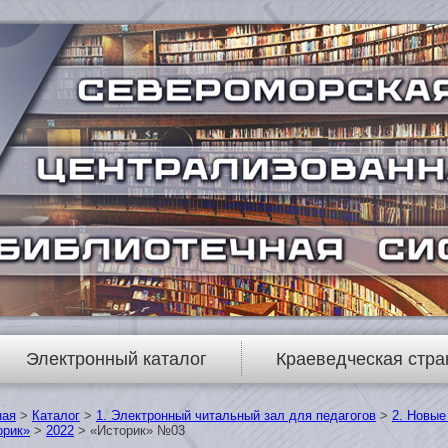
Электронный каталог
Краеведческая стра
ная
>
Каталог
>
1. Электронный читальный зал для педагогов
>
2. Новые
орик»
>
2022
> «Историк» №03