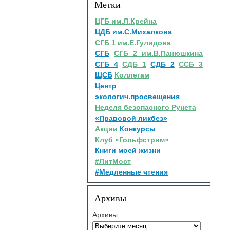
Метки
ЦГБ им.Л.Крейна
ЦДБ им.С.Михалкова
СГБ 1 им.Е.Гулидова
СГБ
СГБ 2 им.В.Панюшкина
СГБ 4
СДБ 1
СДБ 2
ССБ 3
ЩСБ
Коллегам
Центр
экологич.просвещения
Неделя безопасного Рунета
«Правовой ликбез»
Акции
Конкурсы
Клуб «Гольфстрим»
Книги моей жизни
#ЛитМост
#Медленные чтения
Архивы
Архивы