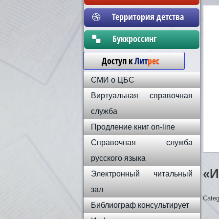
Территория детства
Бyккpoccинг
Доступ к
Лит
рес
СМИ о ЦБС
Виртуальная справочная
служба
Продление книг on-line
Справочная служба
русского языка
«И
Электронный читальный
зал
Categ
Библиограф консультирует