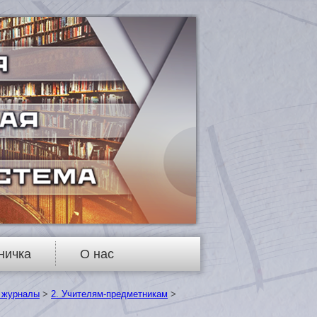
ничка
О нас
 журналы
>
2. Учителям-предметникам
>