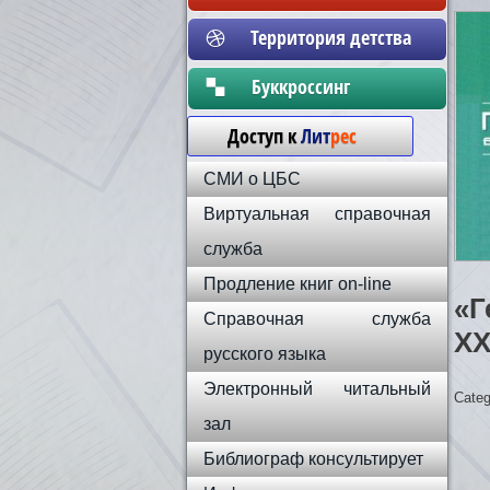
Территория детства
Бyккpoccинг
Доступ к
Лит
рес
СМИ о ЦБС
Виртуальная справочная
служба
Продление книг on-line
«Г
Справочная служба
XX
русского языка
Электронный читальный
Categ
зал
Библиограф консультирует