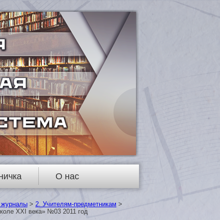
ничка
О нас
 журналы
>
2. Учителям-предметникам
>
коле XXI века» №03 2011 год