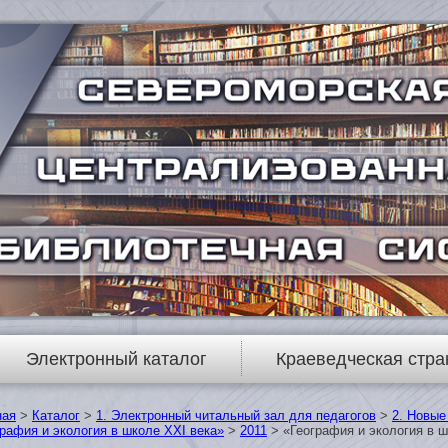
Электронный каталог
Краеведческая стра
ная
>
Каталог
>
1. Электронный читальный зал для педагогов
>
2. Новые
рафия и экология в школе XXI века»
>
2011
> «География и экология в ш