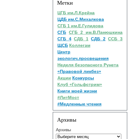
Метки
ЦГБ им.Л.Крейна
ЦДБ им.С.Михалкова
СГБ 1 им.Е.Гулидова
СГБ
СГБ 2 им.В.Панюшкина
СГБ 4
СДБ 1
СДБ 2
ССБ 3
ЩСБ
Коллегам
Центр
экологич.просвещения
Неделя безопасного Рунета
«Правовой ликбез»
Акции
Конкурсы
Клуб «Гольфстрим»
Книги моей жизни
#ЛитМост
#Медленные чтения
Архивы
Архивы