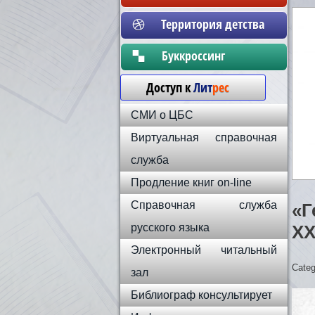
Территория детства
Бyккpoccинг
Доступ к
Лит
рес
СМИ о ЦБС
Виртуальная справочная
служба
Продление книг on-line
Справочная служба
«Г
русского языка
XX
Электронный читальный
Categ
зал
Библиограф консультирует