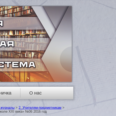
ничка
О нас
 журналы
>
2. Учителям-предметникам
>
школе XXI века» №06 2016 год