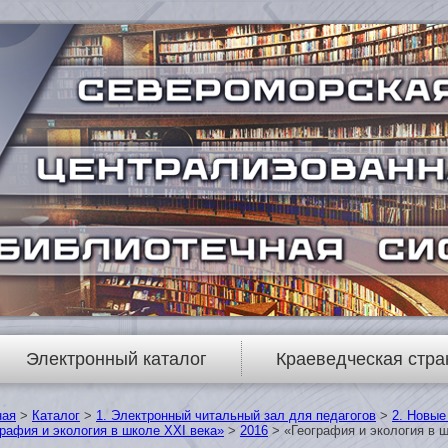
Электронный каталог
Краеведческая стра
ная
>
Каталог
>
1. Электронный читальный зал для педагогов
>
2. Новые
рафия и экология в школе XXI века»
>
2016
> «География и экология в 