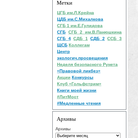
Метки
ЦГБ им.Л.Крейна
ЦДБ им.С.Михалкова
СГБ 1 им.Е.Гулидова
СГБ
СГБ 2 им.В.Панюшкина
СГБ 4
СДБ 1
СДБ 2
ССБ 3
ЩСБ
Коллегам
Центр
экологич.просвещения
Неделя безопасного Рунета
«Правовой ликбез»
Акции
Конкурсы
Клуб «Гольфстрим»
Книги моей жизни
#ЛитМост
#Медленные чтения
Архивы
Архивы