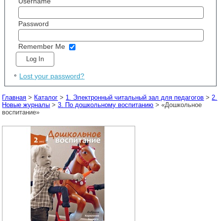
Username
Password
Remember Me
Lost your password?
Главная
>
Каталог
>
1. Электронный читальный зал для педагогов
>
2.
Новые журналы
>
3. По дошкольному воспитанию
> «Дошкольное
воспитание»