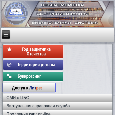
Год защитника
Отечества
Территория детства
Бyккpoccинг
Доступ к
Лит
рес
СМИ о ЦБС
Виртуальная справочная служба
Продление книг on-line