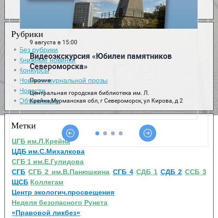
Рубрики
Без рубрики
Книжные новинки
Конкурсы
Новинки журнальной прозы
Новости
Объявления
Метки
ЦГБ им.Л.Крейна
ЦДБ им.С.Михалкова
СГБ 1 им.Е.Гулидова
СГБ
СГБ 2 им.В.Панюшкина
СГБ 4
СДБ 1
СДБ 2
ССБ 3
ЩСБ
Коллегам
Центр экологич.просвещения
Неделя безопасного Рунета
«Правовой ликбез»