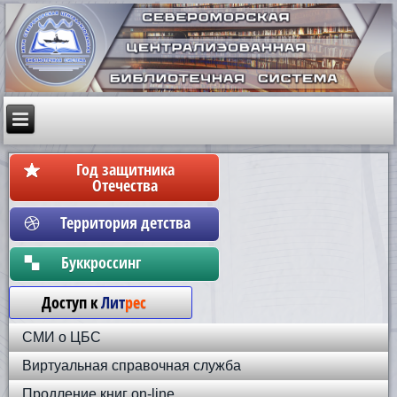
Год защитника
Отечества
Территория детства
Бyккpoccинг
Доступ к
Лит
рес
СМИ о ЦБС
Виртуальная справочная служба
Продление книг on-line