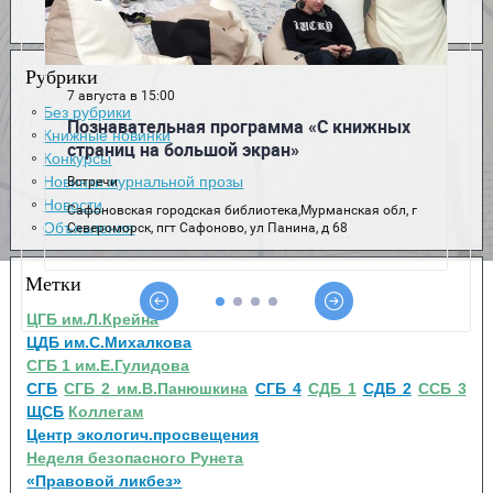
Рубрики
Без рубрики
Книжные новинки
Конкурсы
Новинки журнальной прозы
Новости
Объявления
Метки
ЦГБ им.Л.Крейна
ЦДБ им.С.Михалкова
СГБ 1 им.Е.Гулидова
СГБ
СГБ 2 им.В.Панюшкина
СГБ 4
СДБ 1
СДБ 2
ССБ 3
ЩСБ
Коллегам
Центр экологич.просвещения
Неделя безопасного Рунета
«Правовой ликбез»