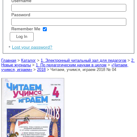
Username
Password
Remember Me
Lost your password?
Главная
>
Каталог
>
1. Электронный читальный зал для педагогов
>
2.
Новые журналы
>
1. По педагогическим наукам в целом
>
«Читаем,
учимся, играем»
>
2018
> Читаем, учимся, играем 2018 № 04