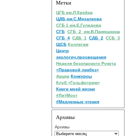
Метки
ЦГБ им.Л.Крейна
ЦДБ им.С.Михалкова
СГБ 1 им.Е.Гулидова
СГБ
СГБ 2 им.В.Панюшкина
СГБ 4
СДБ 1
СДБ 2
ССБ 3
ЩСБ
Коллегам
Центр
экологич.просвещения
Неделя безопасного Рунета
«Правовой ликбез»
Акции
Конкурсы
Клуб «Гольфстрим»
Книги моей жизни
#ЛитМост
#Медленные чтения
Архивы
Архивы