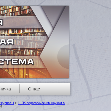
ничка
О нас
 журналы
>
1. По педагогическим наукам в
07