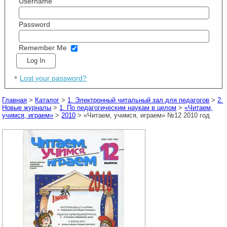
Username
Password
Remember Me
Lost your password?
Главная
>
Каталог
>
1. Электронный читальный зал для педагогов
>
2.
Новые журналы
>
1. По педагогическим наукам в целом
>
«Читаем,
учимся, играем»
>
2010
> «Читаем, учимся, играем» №12 2010 год