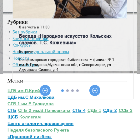
Рубрики
Без рубрики
Книжные новинки
Конкурсы
Новинки журнальной прозы
Новости
Объявления
Метки
ЦГБ им.Л.Крейна
ЦДБ им.С.Михалкова
СГБ 1 им.Е.Гулидова
СГБ
СГБ 2 им.В.Панюшкина
СГБ 4
СДБ 1
СДБ 2
ССБ 3
ЩСБ
Коллегам
Центр экологич.просвещения
Неделя безопасного Рунета
«Правовой ликбез»