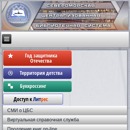
Год защитника
Отечества
Территория детства
Бyккpoccинг
Доступ к
Лит
рес
СМИ о ЦБС
Виртуальная справочная служба
Продление книг on-line