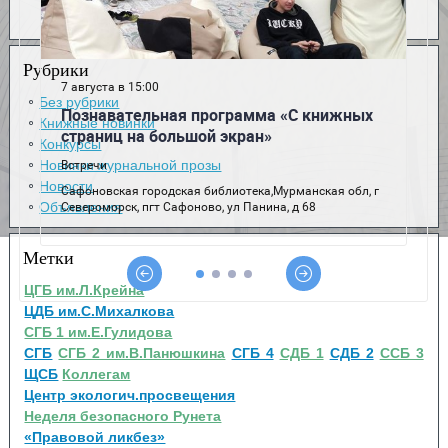
Рубрики
Без рубрики
Книжные новинки
Конкурсы
Новинки журнальной прозы
Новости
Объявления
Метки
ЦГБ им.Л.Крейна
ЦДБ им.С.Михалкова
СГБ 1 им.Е.Гулидова
СГБ
СГБ 2 им.В.Панюшкина
СГБ 4
СДБ 1
СДБ 2
ССБ 3
ЩСБ
Коллегам
Центр экологич.просвещения
Неделя безопасного Рунета
«Правовой ликбез»