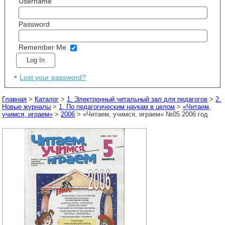
Username
Password
Remember Me
Lost your password?
Главная
>
Каталог
>
1. Электронный читальный зал для педагогов
>
2.
Новые журналы
>
1. По педагогическим наукам в целом
>
«Читаем,
учимся, играем»
>
2006
> «Читаем, учимся, играем» №05 2006 год