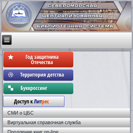
Год защитника
Отечества
Территория детства
Бyккpoccинг
Доступ к
Лит
рес
СМИ о ЦБС
Виртуальная справочная служба
Продление книг on-line