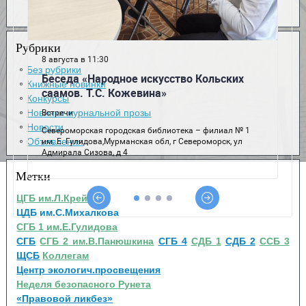
Рубрики
Без рубрики
Книжные новинки
Конкурсы
Новинки журнальной прозы
Новости
Объявления
Метки
ЦГБ им.Л.Крейна
ЦДБ им.С.Михалкова
СГБ 1 им.Е.Гулидова
СГБ
СГБ 2 им.В.Панюшкина
СГБ 4
СДБ 1
СДБ 2
ССБ 3
ЩСБ
Коллегам
Центр экологич.просвещения
Неделя безопасного Рунета
«Правовой ликбез»