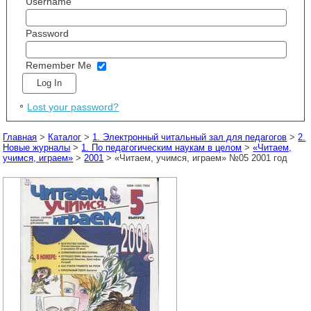
Username
Password
Remember Me
Lost your password?
Главная
>
Каталог
>
1. Электронный читальный зал для педагогов
>
2.
Новые журналы
>
1. По педагогическим наукам в целом
>
«Читаем,
учимся, играем»
>
2001
> «Читаем, учимся, играем» №05 2001 год