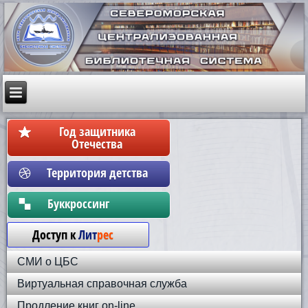
Год защитника
Отечества
Территория детства
Бyккpoccинг
Доступ к
Лит
рес
СМИ о ЦБС
Виртуальная справочная служба
Продление книг on-line