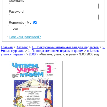
Username
Password
Remember Me
Lost your password?
Главная
>
Каталог
>
1. Электронный читальный зал для педагогов
>
2.
Новые журналы
>
1. По педагогическим наукам в целом
>
«Читаем,
учимся, играем»
>
2008
> «Читаем, учимся, играем» №03 2008 год