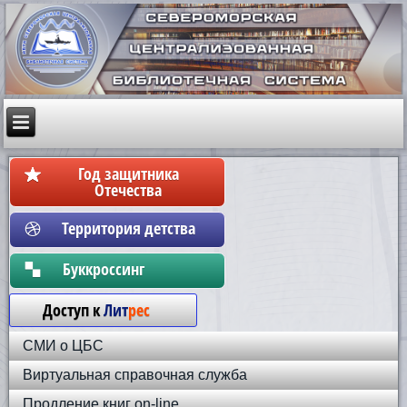
Год защитника
Отечества
Территория детства
Бyккpoccинг
Доступ к
Лит
рес
СМИ о ЦБС
Виртуальная справочная служба
Продление книг on-line