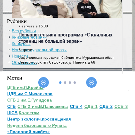
Рубрики
Без рубрики
Книжные новинки
Конкурсы
Новинки журнальной прозы
Новости
Объявления
Метки
ЦГБ им.Л.Крейна
ЦДБ им.С.Михалкова
СГБ 1 им.Е.Гулидова
СГБ
СГБ 2 им.В.Панюшкина
СГБ 4
СДБ 1
СДБ 2
ССБ 3
ЩСБ
Коллегам
Центр экологич.просвещения
Неделя безопасного Рунета
«Правовой ликбез»