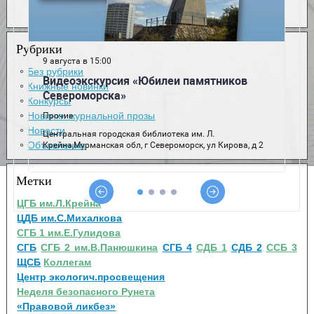
Рубрики
Без рубрики
Книжные новинки
Конкурсы
Новинки журнальной прозы
Новости
Объявления
Метки
ЦГБ им.Л.Крейна
ЦДБ им.С.Михалкова
СГБ 1 им.Е.Гулидова
СГБ
СГБ 2 им.В.Панюшкина
СГБ 4
СДБ 1
СДБ 2
ССБ 3
ЩСБ
Коллегам
Центр экологич.просвещения
Неделя безопасного Рунета
«Правовой ликбез»