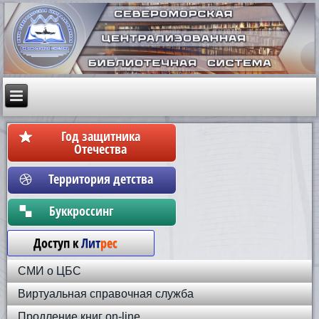
Год защитника
Отечества
Территория детства
Бyккpoccинг
Доступ к
Лит
рес
СМИ о ЦБС
Виртуальная справочная служба
Продление книг on-line