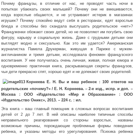
Почему французы, в отличие от нас, не проводят часть ночи в
попытках убаюкать своих малышей? Почему они не вмешиваются,
когда взрослые общаются, и не устраивают истерик в магазинах
игрушек? Почему спокойно ведут себя в ресторанах, едят взрослые
блюда и способны без скандала выслушать родительское «нет»?
Француженки обожают своих детей, но не позволяют им погубить свою
фигуру, карьеру и социальную жизнь. Даже с грудными детьми они
выглядят модно и сексуально. Как это им удается? Американская
журналистка Памела Друкерман, живущая в Париже с мужем-
англичанином и тремя детьми, исследовала феномен французского
воспитания. У нее получилась очень личная, живая, полная юмора и
одновременно практичная книга, раскрывающая секреты французов,
чьи дети прекрасно спят, хорошо едят и не допекают своих родителей.
Корнеева Е. Н. Вы и ваш ребенок : 100 ответов на
родительские «почему?» / Е. Н. Корнеева. – 2-е изд., испр. и доп. –
Москва : ООО «Издательство «Мир и Образование» : ООО
«Издательство Оникс», 2013. – 224 с. : ил.
Эта книга – ваш главный помощник в сложных вопросах воспитания
детей от 2 до 7 лет. В ней описаны наиболее типичные способы
неправильного реагирования со стороны взрослых, названы
возможные причины, порождающие проблемные формы поведения
ребенка, и указаны методы его урегулирования. Психика ребенка