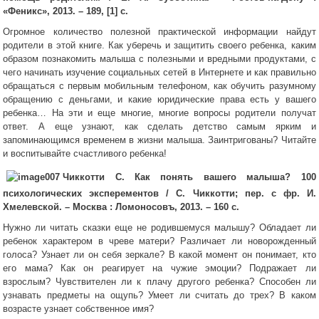
«Феникс», 2013. – 189, [1] с.
Огромное количество полезной практической информации найдут
родители в этой книге. Как уберечь и защитить своего ребенка, каким
образом познакомить малыша с полезными и вредными продуктами, с
чего начинать изучение социальных сетей в Интернете и как правильно
обращаться с первым мобильным телефоном, как обучить разумному
обращению с деньгами, и какие юридические права есть у вашего
ребенка… На эти и еще многие, многие вопросы родители получат
ответ. А еще узнают, как сделать детство самым ярким и
запоминающимся временем в жизни малыша. Заинтригованы? Читайте
и воспитывайте счастливого ребенка!
Чиккотти С. Как понять вашего малыша? 100
психологических эксперементов / С. Чиккотти; пер. с фр. И.
Хмелевской. – Москва : Ломоносовъ, 2013. – 160 с.
Нужно ли читать сказки еще не родившемуся малышу? Обладает ли
ребенок характером в чреве матери? Различает ли новорожденный
голоса? Узнает ли он себя зеркале? В какой момент он понимает, кто
его мама? Как он реагирует на чужие эмоции? Подражает ли
взрослым? Чувствителен ли к плачу другого ребенка? Способен ли
узнавать предметы на ощупь? Умеет ли считать до трех? В каком
возрасте узнает собственное имя?