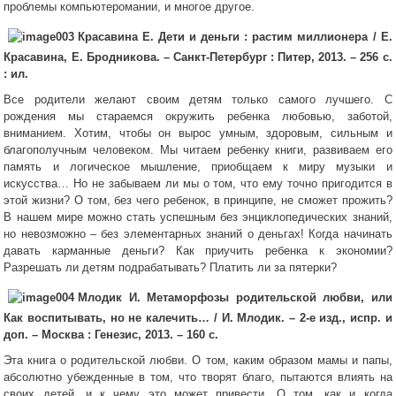
проблемы компьютеромании, и многое другое.
Красавина Е. Дети и деньги : растим миллионера / Е.
Красавина,
Е. Бродникова. – Санкт-Петербург : Питер, 2013. – 256 с.
: ил.
Все родители желают своим детям только самого лучшего. С
рождения мы стараемся окружить ребенка любовью, заботой,
вниманием. Хотим, чтобы он вырос умным, здоровым, сильным и
благополучным человеком. Мы читаем ребенку книги, развиваем его
память и логическое мышление, приобщаем к миру музыки и
искусства… Но не забываем ли мы о том, что ему точно пригодится в
этой жизни? О том, без чего ребенок, в принципе, не сможет прожить?
В нашем мире можно стать успешным без энциклопедических знаний,
но невозможно – без элементарных знаний о деньгах! Когда начинать
давать карманные деньги? Как приучить ребенка к экономии?
Разрешать ли детям подрабатывать? Платить ли за пятерки?
Млодик И. Метаморфозы родительской любви, или
Как воспитывать, но не калечить… / И. Млодик. – 2-е изд., испр. и
доп. – Москва : Генезис, 2013. – 160 с.
Эта книга о родительской любви. О том, каким образом мамы и папы,
абсолютно убежденные в том, что творят благо, пытаются влиять на
своих детей, и к чему это может привести. О том, как и когда