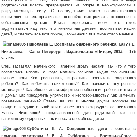
родительская власть превращается из опоры и необходимости в
разрушительную силу. О последствиях такого насильственного
воспитания и альтернативных способах выстраивать отношения с
собственными детьми. Книга адресована всем, кто готов
задумываться над тем, что именно мы делаем, воспитывая наших
детей, и сделать все возможное, чтобы насилия в мире стало меньше.
Николаева Е. Воспитать одаренного ребенка. Как? / Е.
Николаева. – Санкт-Петербург : Издательство «Питер», 2013. – 176
с. : ил.
Отец заставлял маленького Паганини играть часами, так что у того
появлялись мозоли, а когда мальчик засыпал, будил его сильным
пинком ноги…Как распознать, вырастить, воспитать одаренного
ребенка? Как избежать психотравмы? Как повысить внутреннюю
мотивацию? Как обеспечить комфортное пребывание ребенка в школе
и дома? Как преодолеть упрямство и несговорчивость? Как изменить
поведение ребенка? Ответы на эти и многие другие вопросы вы
найдете в удивительной книге известного петербургского психолога
Елены Николаевой, предназначенной для родителей как по-
настоящему одаренных, так и просто способных детей.
Субботина Е. А. Современные дети : советы в
помощь родителям / Е. А. Субботина. – Ростов-на-Дону :