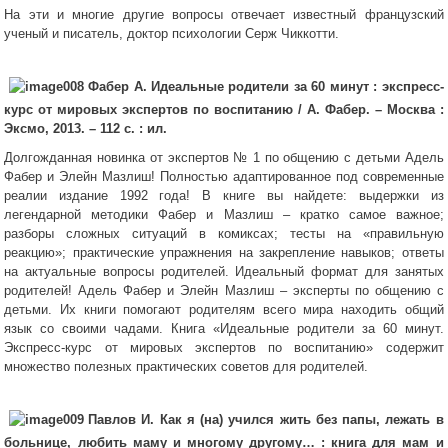
На эти и многие другие вопросы отвечает известный французский
ученый и писатель, доктор психологии Серж Чиккотти.
Фабер А. Идеальные родители за 60 минут : экспресс-
курс от мировых экспертов по воспитанию / А. Фабер. – Москва :
Эксмо, 2013. – 112 с. : ил.
Долгожданная новинка от экспертов № 1 по общению с детьми Адель
Фабер и Элейн Мазлиш! Полностью адаптированное под современные
реалии издание 1992 года! В книге вы найдете: выдержки из
легендарной методики Фабер и Мазлиш – кратко самое важное;
разборы сложных ситуаций в комиксах; тесты на «правильную
реакцию»; практические упражнения на закрепление навыков; ответы
на актуальные вопросы родителей. Идеальный формат для занятых
родителей! Адель Фабер и Элейн Мазлиш – эксперты по общению с
детьми. Их книги помогают родителям всего мира находить общий
язык со своими чадами. Книга «Идеальные родители за 60 минут.
Экспресс-курс от мировых экспертов по воспитанию» содержит
множество полезных практических советов для родителей.
Павлов И. Как я (на) учился жить без папы, лежать в
больнице, любить маму и многому другому… : книга для мам и