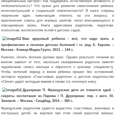
эмоциональный настрой? Как поддержать естественную активность и
любознательность? Что нужно для развития самосознания ребенка,
интеллектуальной и социальной компетентности? В книге собраны
творческие идеи, помогающие ответить на эти вопросы, и
практические советы для игровых занятий, легко вписывающихся в
повседневную жизнь. Книга адресована родителям, педагогам,
психологам, воспитателям яслей и детских садов.
Ваш здоровый ребенок : всё, что надо знать о
профилактике и лечении детских болезней / гл. ред. Е. Керова. –
Москва : Клевер-Медиа-Групп, 2013. – 144 с.
Конечно, лечить болезни должен врач. Однако результат лечения во
многом зависит от того, насколько своевременно родители заметят
недомогание своего малыша и обратятся к нужному специалисту.
Чтобы нелегкий период в жизни ребенка прошел без осложнений,
эксперты журнала «Счастливые родители» и детское издательство
«Clever» дарят молодым мамам и папам эту полезную книгу.
Друкерман П. Французские дети не плюются едой :
секреты воспитания из Парижа / П. Друкерман; пер. с англ. Ю.
Змеевой. – Москва : Синдбад, 2014. – 384 с.
Французским родителям удается вырастить счастливых, вежливых и
послушных детей, не жертвуя при этом своей взрослой жизнью.