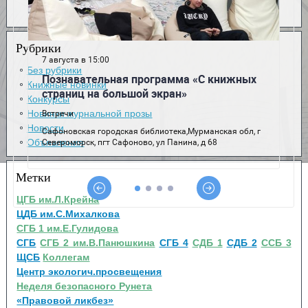
Рубрики
Без рубрики
Книжные новинки
Конкурсы
Новинки журнальной прозы
Новости
Объявления
Метки
ЦГБ им.Л.Крейна
ЦДБ им.С.Михалкова
СГБ 1 им.Е.Гулидова
СГБ
СГБ 2 им.В.Панюшкина
СГБ 4
СДБ 1
СДБ 2
ССБ 3
ЩСБ
Коллегам
Центр экологич.просвещения
Неделя безопасного Рунета
«Правовой ликбез»