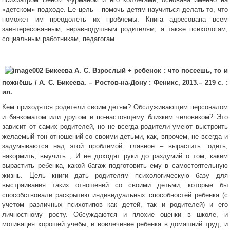
«детском» подходе. Ее цель – помочь детям научиться делать то, что
поможет им преодолеть их проблемы. Книга адресована всем
заинтересованным, неравнодушным родителям, а также психологам,
социальным работникам, педагогам.
Бикеева А. С. Взрослый + ребенок : что посеешь, то и
пожнёшь /
А. С. Бикеева. – Ростов-на-Дону : Феникс, 2013.– 219 с. :
ил.
Кем приходятся родители своим детям? Обслуживающим персоналом
и банкоматом или другом и по-настоящему близким человеком? Это
зависит от самих родителей, но не всегда родители умеют выстроить
желаемый тон отношений со своими детьми, как, впрочем, не всегда и
задумываются над этой проблемой: главное – вырастить: одеть,
накормить, выучить.., И не доходят руки до раздумий о том, каким
вырастить ребенка, какой багаж подготовить ему в самостоятельную
жизнь. Цель книги дать родителям психологическую базу для
выстраивания таких отношений со своими детьми, которые бы
способствовали раскрытию индивидуальных способностей ребенка (с
учетом различных психотипов как детей, так и родителей) и его
личностному росту. Обсуждаются и плохие оценки в школе, и
мотивация хорошей учебы, и вовлечение ребенка в домашний труд, и