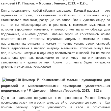
сыновей /
И. Павлов. – Москва : Генезис, 2013. – 112 с.
Книга представляет собой сборник рассказов. Каждый рассказ — это
отдельная история, посвященная проблемам, с которыми могут
сталкиваться мальчики, растущие без отцов. Это и чувство стыда за
то, что ты «безотцовщина», и ревность к маминым мужчинам, и
история взросления мальчика, у которого нет папы — образца для
подражания, и многое другое. Главный герой на собственном опыте
помогает юным читателям научиться ладить с мамами и стать
настоящими мальчиками, а мамам — лучше узнать своих сыновей.
Книга адресована в первую очередь мальчикам, которые живут без
пап, и мамам, которые в одиночку воспитывают сыновей. Но не менее
важна она для пап, независимо от того, живут ли они вместе с
сыновьями или вдали от них. Кроме того, книга будет интересна
детским и семейным психологам.
Циммер Р. Компетентный малыш: руководство для
родителей с многочисленными примерами увлекательных
подвижных игр /
Р. Циммер. – Москва :Теревинф, 2013. – 152 с.
Одна из наиболее популярных книг профессора Ренате Циммер
посвящена развитию и воспитанию детей от рождения до трех лет. Как
помочь ребенку обрести уверенность в себе и позитивный