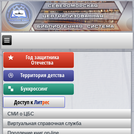
Год защитника
Отечества
Территория детства
Бyккpoccинг
Доступ к
Лит
рес
СМИ о ЦБС
Виртуальная справочная служба
Продление книг on-line