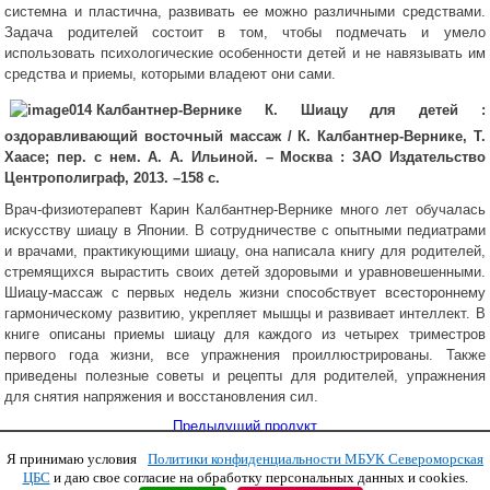
системна и пластична, развивать ее можно различными средствами.
Задача родителей состоит в том, чтобы подмечать и умело
использовать психологические особенности детей и не навязывать им
средства и приемы, которыми владеют они сами.
Калбантнер-Вернике К. Шиацу для детей :
оздоравливающий восточный массаж / К. Калбантнер-Вернике, Т.
Хаасе; пер. с нем.
А. А. Ильиной. – Москва : ЗАО Издательство
Центрополиграф, 2013. –158 с.
Врач-физиотерапевт Карин Калбантнер-Вернике много лет обучалась
искусству шиацу в Японии. В сотрудничестве с опытными педиатрами
и врачами, практикующими шиацу, она написала книгу для родителей,
стремящихся вырастить своих детей здоровыми и уравновешенными.
Шиацу-массаж с первых недель жизни способствует всестороннему
гармоническому развитию, укрепляет мышцы и развивает интеллект. В
книге описаны приемы шиацу для каждого из четырех триместров
первого года жизни, все упражнения проиллюстрированы. Также
приведены полезные советы и рецепты для родителей, упражнения
для снятия напряжения и восстановления сил.
Предыдущий продукт
Я принимаю условия
Политики конфиденциальности МБУК Североморская
Copyright © 2011 МБУК СЦБС
ЦБС
и даю свое согласие на обработку персональных данных и cookies.