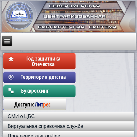
Год защитника
Отечества
Территория детства
Бyккpoccинг
Доступ к
Лит
рес
СМИ о ЦБС
Виртуальная справочная служба
Продление книг on-line