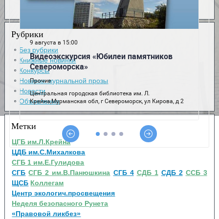
Рубрики
Без рубрики
Книжные новинки
Конкурсы
Новинки журнальной прозы
Новости
Объявления
Метки
ЦГБ им.Л.Крейна
ЦДБ им.С.Михалкова
СГБ 1 им.Е.Гулидова
СГБ
СГБ 2 им.В.Панюшкина
СГБ 4
СДБ 1
СДБ 2
ССБ 3
ЩСБ
Коллегам
Центр экологич.просвещения
Неделя безопасного Рунета
«Правовой ликбез»