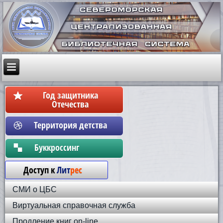
Год защитника
Отечества
Территория детства
Бyккpoccинг
Доступ к
Лит
рес
СМИ о ЦБС
Виртуальная справочная служба
Продление книг on-line