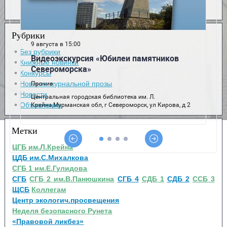
Рубрики
Без рубрики
Книжные новинки
Конкурсы
Новинки журнальной прозы
Новости
Объявления
Метки
ЦГБ им.Л.Крейна
ЦДБ им.С.Михалкова
СГБ 1 им.Е.Гулидова
СГБ
СГБ 2 им.В.Панюшкина
СГБ 4
СДБ 1
СДБ 2
ССБ 3
ЩСБ
Коллегам
Центр экологич.просвещения
Неделя безопасного Рунета
«Правовой ликбез»