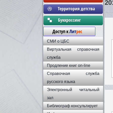
20
Территория детства
Бyккpoccинг
Доступ к
Лит
рес
СМИ о ЦБС
Виртуальная справочная
служба
Продление книг on-line
Справочная служба
русского языка
Электронный читальный
зал
Библиограф консультирует