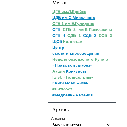
Метки
ЦГБ им.Л.Крейна
ЦДБ им.С.Михалкова
СГБ 1 им.Е.Гулидова
СГБ
СГБ 2 им.В.Панюшкина
СГБ 4
СДБ 1
СДБ 2
ССБ 3
ЩСБ
Коллегам
Центр
экологич.просвещения
Неделя безопасного Рунета
«Правовой ликбез»
Акции
Конкурсы
Клуб «Гольфстрим»
Книги моей жизни
#ЛитМост
#Медленные чтения
Архивы
Архивы