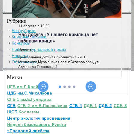
Рубрики
Без рубрики
Книжные новинки
Конкурсы
Новинки журнальной прозы
Новости
Объявления
Метки
ЦГБ им.Л.Крейна
ЦДБ им.С.Михалкова
СГБ 1 им.Е.Гулидова
СГБ
СГБ 2 им.В.Панюшкина
СГБ 4
СДБ 1
СДБ 2
ССБ 3
ЩСБ
Коллегам
Центр экологич.просвещения
Неделя безопасного Рунета
«Правовой ликбез»