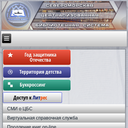
Год защитника
Отечества
Территория детства
Бyккpoccинг
Доступ к
Лит
рес
СМИ о ЦБС
Виртуальная справочная служба
Продление книг on-line