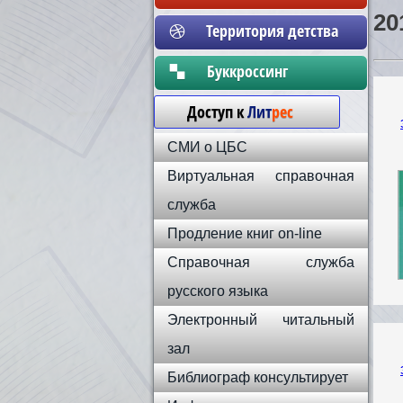
20
Территория детства
Бyккpoccинг
Доступ к
Лит
рес
СМИ о ЦБС
Виртуальная справочная
служба
Продление книг on-line
Справочная служба
русского языка
Электронный читальный
зал
Библиограф консультирует