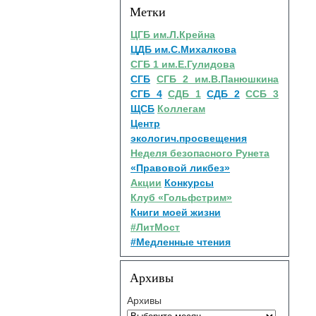
Метки
ЦГБ им.Л.Крейна
ЦДБ им.С.Михалкова
СГБ 1 им.Е.Гулидова
СГБ
СГБ 2 им.В.Панюшкина
СГБ 4
СДБ 1
СДБ 2
ССБ 3
ЩСБ
Коллегам
Центр
экологич.просвещения
Неделя безопасного Рунета
«Правовой ликбез»
Акции
Конкурсы
Клуб «Гольфстрим»
Книги моей жизни
#ЛитМост
#Медленные чтения
Архивы
Архивы