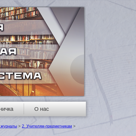
ничка
О нас
 журналы
>
2. Учителям-предметникам
>