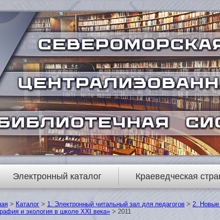
Электронный каталог
Краеведческая стра
ная
>
Каталог
>
1. Электронный читальный зал для педагогов
>
2. Новые
рафия и экология в школе XXI века»
> 2011