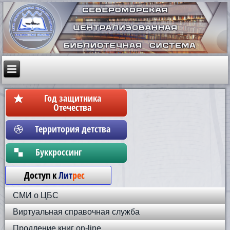
Год защитника
Отечества
Территория детства
Бyккpoccинг
Доступ к
Лит
рес
СМИ о ЦБС
Виртуальная справочная служба
Продление книг on-line