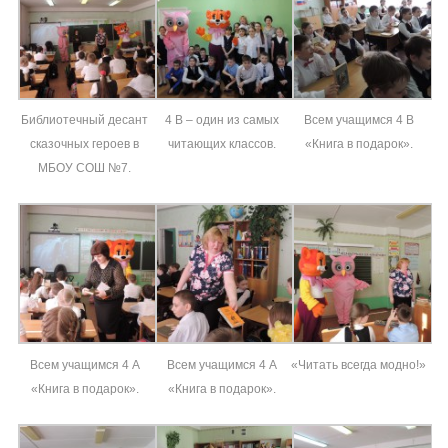
Библиотечный десант
4 В – один из самых
Всем учащимся 4 В
сказочных героев в
читающих классов.
«Книга в подарок».
МБОУ СОШ №7.
Всем учащимся 4 А
Всем учащимся 4 А
«Читать всегда модно!»
«Книга в подарок».
«Книга в подарок».