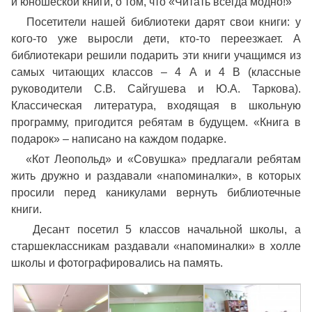
и юношеской книги, о том, что «Читать всегда модно!»
Посетители нашей библиотеки дарят свои книги: у
кого-то уже выросли дети, кто-то переезжает. А
библиотекари решили подарить эти книги учащимся из
самых читающих классов – 4 А и 4 В (классные
руководители С.В. Сайгушева и Ю.А. Таркова).
Классическая литература, входящая в школьную
программу, пригодится ребятам в будущем. «Книга в
подарок» – написано на каждом подарке.
«Кот Леопольд» и «Совушка» предлагали ребятам
жить дружно и раздавали «напоминалки», в которых
просили перед каникулами вернуть библиотечные
книги.
Десант посетил 5 классов начальной школы, а
старшеклассникам раздавали «напоминалки» в холле
школы и фотографировалис
ь на память.