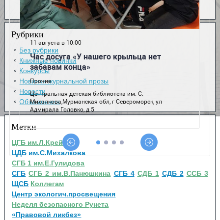
Рубрики
Без рубрики
Книжные новинки
Конкурсы
Новинки журнальной прозы
Новости
Объявления
Метки
ЦГБ им.Л.Крейна
ЦДБ им.С.Михалкова
СГБ 1 им.Е.Гулидова
СГБ
СГБ 2 им.В.Панюшкина
СГБ 4
СДБ 1
СДБ 2
ССБ 3
ЩСБ
Коллегам
Центр экологич.просвещения
Неделя безопасного Рунета
«Правовой ликбез»