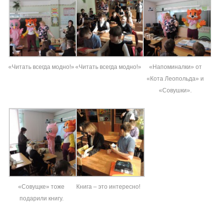
«Читать всегда модно!»
«Читать всегда модно!»
«Напоминалки» от
«Кота Леопольда» и
«Совушки».
«Совущке» тоже
Книга – это интересно!
подарили книгу.