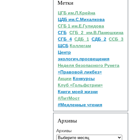
Метки
ЦГБ им.Л.Крейна
ЦДБ им.С.Михалкова
СГБ 1 им.Е.Гулидова
СГБ
СГБ 2 им.В.Панюшкина
СГБ 4
СДБ 1
СДБ 2
ССБ 3
ЩСБ
Коллегам
Центр
экологич.просвещения
Неделя безопасного Рунета
«Правовой ликбез»
Акции
Конкурсы
Клуб «Гольфстрим»
Книги моей жизни
#ЛитМост
#Медленные чтения
Архивы
Архивы