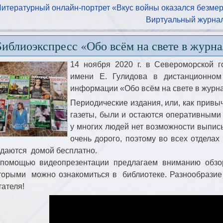
Литературный онлайн-портрет «Вкус войны оказался безмер
Виртуальный журнал
Библиоэкспресс «Обо всём на свете в журна
14 ноября 2020 г. в Североморской 
имени Е. Гулидова в дистанционно
информации «Обо всём на свете в журнал
Периодические издания, или, как привы
газеты, были и остаются оперативными
у многих людей нет возможности выписы
очень дорого, поэтому во всех отделах
даются домой бесплатно.
помощью видеопрезентации предлагаем вниманию обзор
торыми можно ознакомиться в библиотеке. Разнообразие 
тателя!