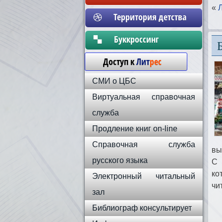
«
Территория детства
Бyккpoccинг
Доступ к
Лит
рес
СМИ о ЦБС
Виртуальная справочная
служба
Продление книг on-line
Справочная служба
вы
русского языка
С 
ко
Электронный читальный
чи
зал
Библиограф консультирует