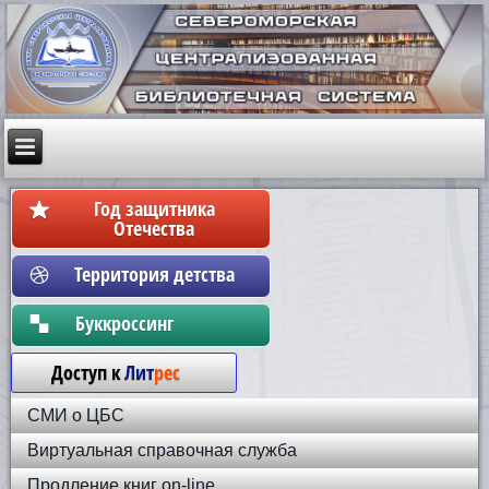
Год защитника
Отечества
Территория детства
Бyккpoccинг
Доступ к
Лит
рес
СМИ о ЦБС
Виртуальная справочная служба
Продление книг on-line