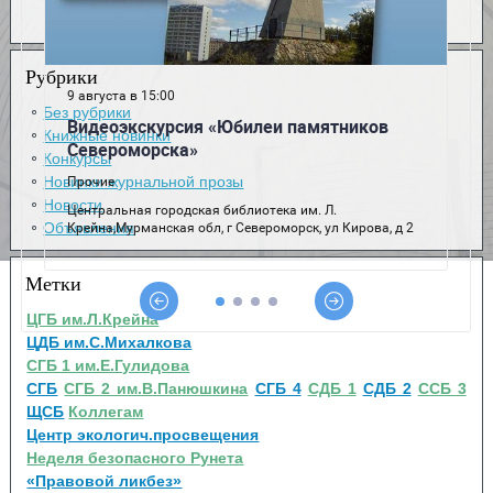
Рубрики
Без рубрики
Книжные новинки
Конкурсы
Новинки журнальной прозы
Новости
Объявления
Метки
ЦГБ им.Л.Крейна
ЦДБ им.С.Михалкова
СГБ 1 им.Е.Гулидова
СГБ
СГБ 2 им.В.Панюшкина
СГБ 4
СДБ 1
СДБ 2
ССБ 3
ЩСБ
Коллегам
Центр экологич.просвещения
Неделя безопасного Рунета
«Правовой ликбез»