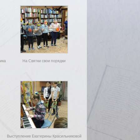
ника
На Святки свои порядки
Выступление Екатерины Красильниковой