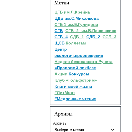
Метки
ЦГБ им.Л.Крейна
ЦДБ им.С.Михалкова
СГБ 1 им.Е.Гулидова
СГБ
СГБ 2 им.В.Панюшкина
СГБ 4
СДБ 1
СДБ 2
ССБ 3
ЩСБ
Коллегам
Центр
экологич.просвещения
Неделя безопасного Рунета
«Правовой ликбез»
Акции
Конкурсы
Клуб «Гольфстрим»
Книги моей жизни
#ЛитМост
#Медленные чтения
Архивы
Архивы