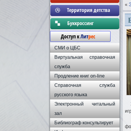
«
Территория детства
Бyккpoccинг
Доступ к
Лит
рес
СМИ о ЦБС
Виртуальная справочная
служба
Продление книг on-line
Справочная служба
русского языка
Электронный читальный
За
иг
зал
В 
Библиограф консультирует
фо