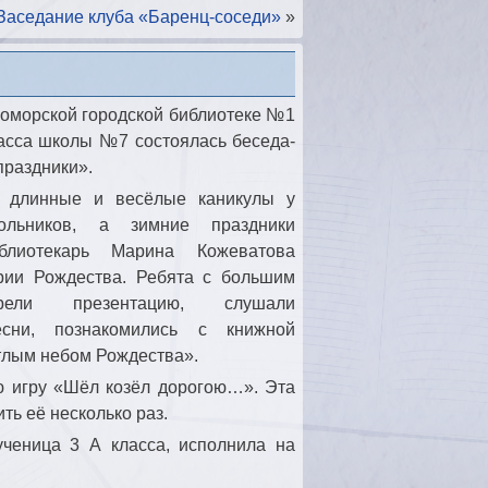
Заседание клуба «Баренц-соседи»
»
оморской городской библиотеке №1
ласса школы №7 состоялась беседа-
праздники».
инные и весёлые каникулы у
ольников, а зимние праздники
блиотекарь Марина Кожеватова
ории Рождества. Ребята с большим
рели презентацию, слушали
есни, познакомились с книжной
тлым небом Рождества».
 игру «Шёл козёл дорогою…». Эта
ть её несколько раз.
ченица 3 А класса, исполнила на