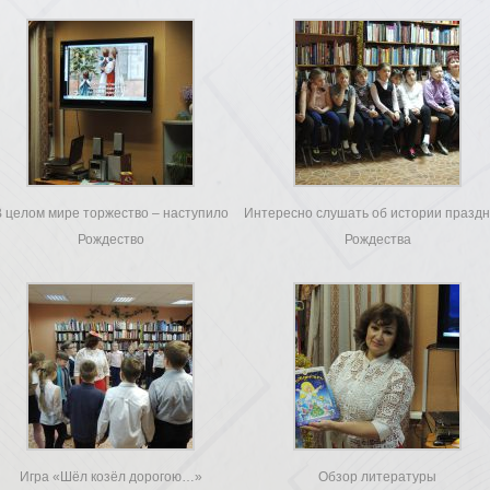
 целом мире торжество – наступило
Интересно слушать об истории празд
Рождество
Рождества
Игра «Шёл козёл дорогою…»
Обзор литературы