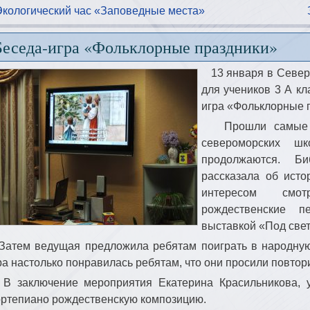
Экологический час «Заповедные места»
Беседа-игра «Фольклорные праздники»
13 января в Север
для учеников 3 А к
игра «Фольклорные 
Прошли самые дл
североморских шк
продолжаются. Би
рассказала об ист
интересом смот
рождественские п
выставкой «Под све
тем ведущая предложила ребятам поиграть в народную
ра настолько понравилась ребятам, что они просили повтори
заключение мероприятия Екатерина Красильникова, у
ртепиано рождественскую композицию.