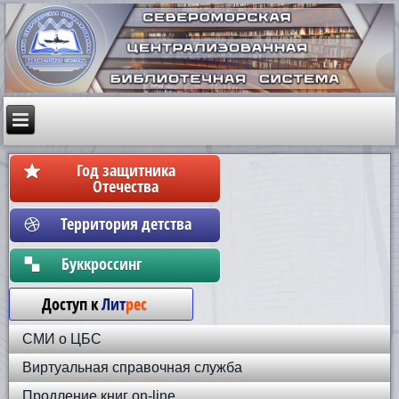
Год защитника
Отечества
Территория детства
Бyккpoccинг
Доступ к
Лит
рес
СМИ о ЦБС
Виртуальная справочная служба
Продление книг on-line