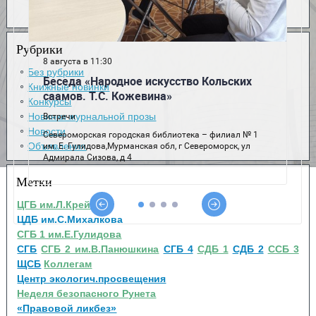
Рубрики
Без рубрики
Книжные новинки
Конкурсы
Новинки журнальной прозы
Новости
Объявления
Метки
ЦГБ им.Л.Крейна
ЦДБ им.С.Михалкова
СГБ 1 им.Е.Гулидова
СГБ
СГБ 2 им.В.Панюшкина
СГБ 4
СДБ 1
СДБ 2
ССБ 3
ЩСБ
Коллегам
Центр экологич.просвещения
Неделя безопасного Рунета
«Правовой ликбез»