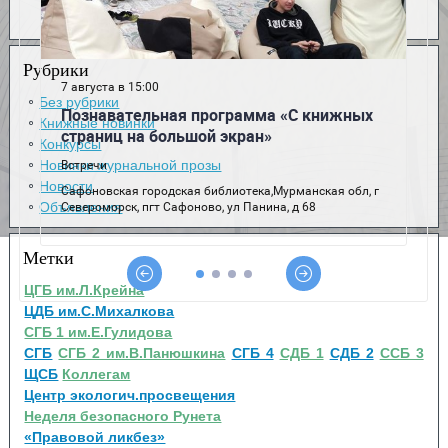
Рубрики
Без рубрики
Книжные новинки
Конкурсы
Новинки журнальной прозы
Новости
Объявления
Метки
ЦГБ им.Л.Крейна
ЦДБ им.С.Михалкова
СГБ 1 им.Е.Гулидова
СГБ
СГБ 2 им.В.Панюшкина
СГБ 4
СДБ 1
СДБ 2
ССБ 3
ЩСБ
Коллегам
Центр экологич.просвещения
Неделя безопасного Рунета
«Правовой ликбез»