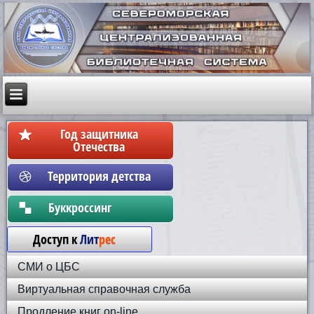
Год защитника
Отечества
Территория детства
Бyккpoccинг
Доступ к
Лит
рес
СМИ о ЦБС
Виртуальная справочная служба
Продление книг on-line