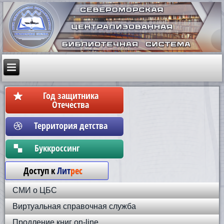
Год защитника
Отечества
Территория детства
Бyккpoccинг
Доступ к
Лит
рес
СМИ о ЦБС
Виртуальная справочная служба
Продление книг on-line