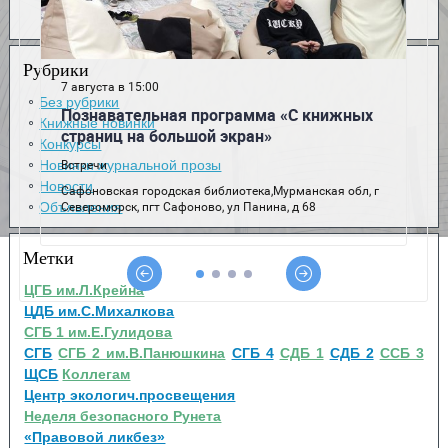
Рубрики
Без рубрики
Книжные новинки
Конкурсы
Новинки журнальной прозы
Новости
Объявления
Метки
ЦГБ им.Л.Крейна
ЦДБ им.С.Михалкова
СГБ 1 им.Е.Гулидова
СГБ
СГБ 2 им.В.Панюшкина
СГБ 4
СДБ 1
СДБ 2
ССБ 3
ЩСБ
Коллегам
Центр экологич.просвещения
Неделя безопасного Рунета
«Правовой ликбез»