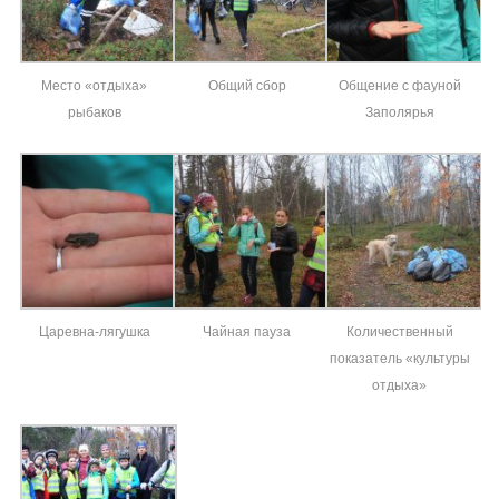
Место «отдыха»
Общий сбор
Общение с фауной
рыбаков
Заполярья
Царевна-лягушка
Чайная пауза
Количественный
показатель «культуры
отдыха»