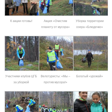
К акции готовы!
Акция «Очистим
Уборка территории
планету от мусора»
озера «Блюдечко»
Участники клубов ЦГБ
Велотуристы: «Мы –
Богатый «урожай»
за уборкой
против мусора!»