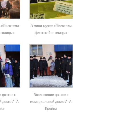
е «Писатели
В мини-музее «Писатели
столицы»
флотской столицы»
 цветов к
Возложение цветов к
доске Л. А.
мемориальной доске Л. А.
йна
Крейна