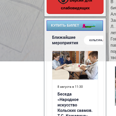
Версия для
В 
слабовидящих
би
Ал
За
КУПИТЬ БИЛЕТ
Л.
ле
Го
па
по
тв