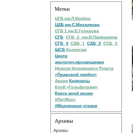
Метки
ЦГБ им.Л.Крейна
ЦДБ им.С.Михалкова
СГБ 1 им.Е.Гулидова
СГБ
СГБ 2 им.В.Панюшкина
СГБ 4
СДБ 1
СДБ 2
ССБ 3
ЩСБ
Коллегам
Центр
экологич.просвещения
Неделя безопасного Рунета
«Правовой ликбез»
Акции
Конкурсы
Клуб «Гольфстрим»
Книги моей жизни
#ЛитМост
#Медленные чтения
Архивы
Архивы