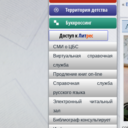
«
Территория детства
Бyккpoccинг
Доступ к
Лит
рес
СМИ о ЦБС
Виртуальная справочная
служба
Продление книг on-line
Справочная служба
русского языка
Электронный читальный
зал
Библиограф консультирует
со