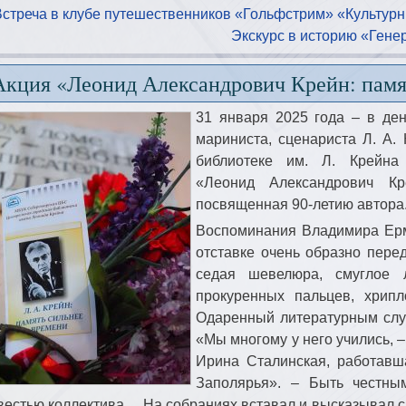
Встреча в клубе путешественников «Гольфстрим» «Культур
Экскурс в историю «Гене
Акция «Леонид Александрович Крейн: памя
31 января 2025 года – в ден
мариниста, сценариста Л. А.
библиотеке им. Л. Крейна
«Леонид Александрович Кр
посвященная 90-летию автора
Воспоминания Владимира Ерм
отставке очень образно пере
седая шевелюра, смуглое 
прокуренных пальцев, хрип
Одаренный литературным слу
«Мы многому у него учились, 
Ирина Сталинская, работавш
Заполярья». – Быть честным
вестью коллектива… На собраниях вставал и высказывал св