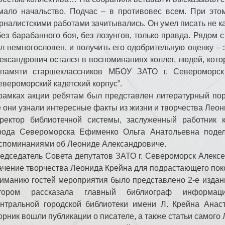
мало начальство. Подчас – в противовес всем. При этом
рналистскими работами зачитывались. Он умел писать не ка
без барабанного боя, без лозунгов, только правда. Рядом 
л немногословен, и получить его одобрительную оценку – 
ександрович остался в воспоминаниях коллег, людей, котор
памяти старшеклассников МБОУ ЗАТО г. Северомо
евероморский кадетский корпус”.
рамках акции ребятам был представлен литературный пор
е они узнали интересные факты из жизни и творчества Леон
ректор библиотечной системы, заслуженный работник 
рода Североморска Ефименко Ольга Анатольевна поде
споминаниями об Леониде Александровиче.
едседатель Совета депутатов ЗАТО г. Североморск Алекс
ачение творчества Леонида Крейна для подрастающего пок
иманию гостей мероприятия было представлено 2-е издан
тором рассказала главный библиограф информацио
нтральной городской библиотеки имени Л. Крейна Анас
орник вошли публикации о писателе, а также статьи самого