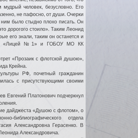
 мудрый человек, безусловно. Его
зенно, не пафосно, от души. Очерки
с ним было стыдно плохо писать. Он
это дорогого стоило». Таким Леонид
ые его знали, таким он останется и
рск «Лицей №1» и ГОБОУ МО КК
трет «Прозаик с флотской душою»,
ида Крейна.
культуры РФ, почетный гражданин
лилась с присутствующими своими
еев Евгений Платонович подчеркнул
оления.
ие дайджеста «Душою с флотом», о
нно-библиографического отдела
тасия Александровна Герасенко. В
 Леонида Александровича.