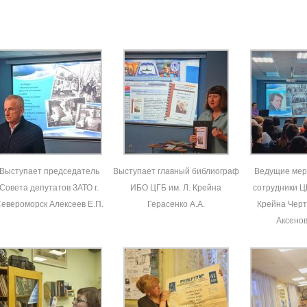
Выступает председатель
Выступает главный библиограф
Ведущие мер
Совета депутатов ЗАТО г.
ИБО ЦГБ им. Л. Крейна
сотрудники Ц
евероморск Алексеев Е.П.
Герасенко А.А.
Крейна Чертк
Аксенов