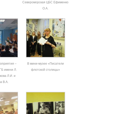
Североморская ЦБС Ефименко
О.А.
оприятия –
В мини-музее «Писатели
ГБ имени Л.
флотской столицы»
ова Л.И. и
а В.А.