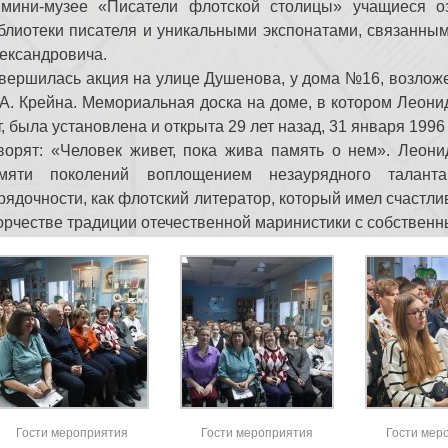
мини-музее «Писатели флотской столицы» учащиеся о
блиотеки писателя и уникальными экспонатами, связанны
ександровича.
вершилась акция на улице Душенова, у дома №16, возлож
 А. Крейна. Мемориальная доска на доме, в котором Леони
т, была установлена и открыта 29 лет назад, 31 января 1996 
ворят: «Человек живет, пока жива память о нем». Леони
мяти поколений воплощением незаурядного таланта
рядочности, как флотский литератор, который имел счастл
орчестве традиции отечественной маринистики с собствен
Гости мероприятия
Гости мероприятия
Гости мер