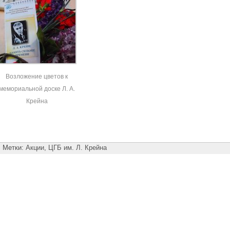
Возложение цветов к
мемориальной доске Л. А.
Крейна
Метки:
Акции
,
ЦГБ им. Л. Крейна