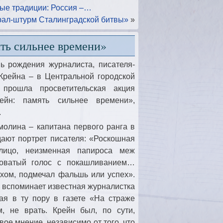
ные традиции: Россия –…
рал-штурм Сталинградской битвы»
»
ть сильнее времени»
ь рождения журналиста, писателя-
 Крейна – в Центральной городской
 прошла просветительская акция
ейн: память сильнее времени»,
.
олина – капитана первого ранга в
дают портрет писателя: «Роскошная
лицо, неизменная папироса меж
ловатый голос с покашливанием…
хом, подмечал фальшь или успех».
– вспоминает известная журналистка
ая в ту пору в газете «На страже
, не врать. Крейн был, по сути,
ое мнение, независимо от того, что