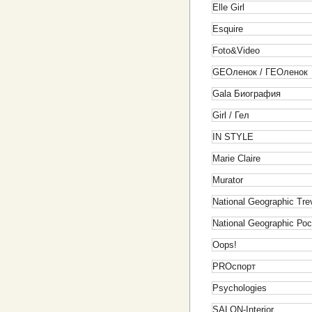
Elle Girl
Esquire
Foto&Video
GEOленок / ГЕОленок
Gala Биография
Girl / Гел
IN STYLE
Marie Claire
Murator
National Geographic Tre
National Geographic Ро
Oops!
PROcпорт
Psychologies
SALON-Interior