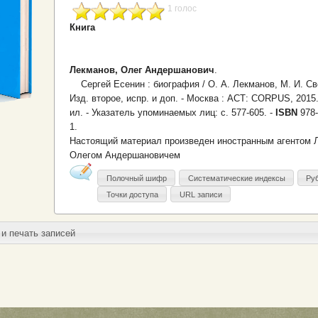
1 голос
Книга
Лекманов, Олег Андершанович
.
Сергей Есенин : биография / О. А. Лекманов, М. И. Св
Изд. второе, испр. и доп. - Москва : АСТ: CORPUS, 2015. -
ил. - Указатель упоминаемых лиц: с. 577-605. -
ISBN
978
1.
Настоящий материал произведен иностранным агентом
Олегом Андершановичем
Полочный шифр
Систематические индексы
Ру
Точки доступа
URL записи
и печать записей