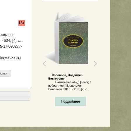
18+
ердлов. -
 604, [4] с. :
-5-17-093277-
 Лекмановым
брики
Соловьев, Владимир
Викторович
Память без обид [Текст] :
избранное / Владимир
Соловьев, 2010. - 206, [2] с.
Подробнее