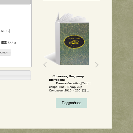
ылёв]. -
- 800.00 р.
брики
Соловьев, Владимир
Викторович
Память без обид [Текст] :
избранное / Владимир
Соловьев, 2010. - 206, [2] с.
Подробнее