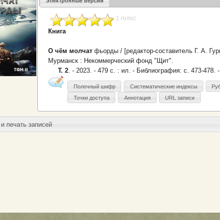
Электронные версии
1 голос
Книга
О чём молчат
фьорды / [редактор-составитель Г. А. Гур
Мурманск : Некоммерческий фонд "Щит".
Т. 2
. - 2023. - 479 с. : ил. - Библиография: с. 473-478. 
Полочный шифр
Систематические индексы
Ру
Точки доступа
Аннотация
URL записи
и печать записей